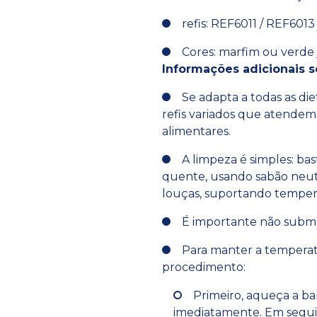
refis: REF6011 / REF601
Cores: marfim ou verde
Informações adicionais s
Se adapta a todas as die
refis variados que atendem
alimentares.
A limpeza é simples: ba
quente, usando sabão neutr
louças, suportando temper
É importante não subme
Para manter a temperatu
procedimento:
Primeiro, aqueça a ba
imediatamente. Em seguid