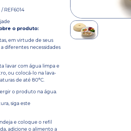
3 / REF6014
 jade
obre o produto:
tas, em virtude de seus
 a diferentes necessidades
sta lavar com água limpa e
o, ou colocá-lo na lava-
aturas de até 80°C.
rgir o produto na água.
ra, siga este
ndeja e coloque o refil
a, adicione o alimento a